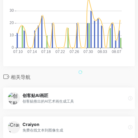
相关导航
创客贴AI画匠
创客贴推出的AI艺术画生成工具
Craiyon
免费在线文本到图像生成