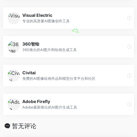
Visual Electric
专业的高质量AI图像创作工具
360智绘
360推出的AI图片和绘画生成工具
Civitai
免费的AI图像绘画作品和模型分享平台和社区
Adobe Firefly
Adobe最新推出的AI图片生成工具
暂无评论