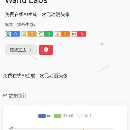
免费在线AI生成二次元动漫头像
标签：
插画生成
0
0
0
0
0
链接直达
免费在线AI生成二次元动漫头像
数据统计