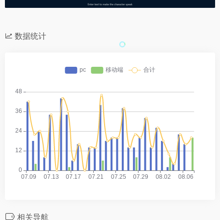
数据统计
相关导航