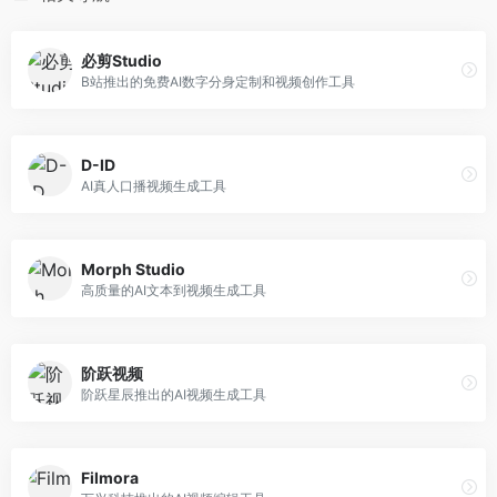
必剪Studio
B站推出的免费AI数字分身定制和视频创作工具
D-ID
AI真人口播视频生成工具
Morph Studio
高质量的AI文本到视频生成工具
阶跃视频
阶跃星辰推出的AI视频生成工具
Filmora