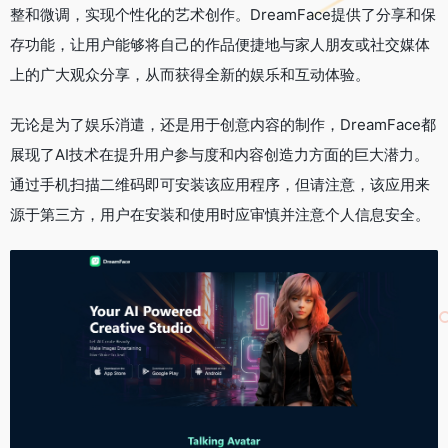
整和微调，实现个性化的艺术创作。DreamFace提供了分享和保
存功能，让用户能够将自己的作品便捷地与家人朋友或社交媒体
上的广大观众分享，从而获得全新的娱乐和互动体验。
无论是为了娱乐消遣，还是用于创意内容的制作，DreamFace都
展现了AI技术在提升用户参与度和内容创造力方面的巨大潜力。
通过手机扫描二维码即可安装该应用程序，但请注意，该应用来
源于第三方，用户在安装和使用时应审慎并注意个人信息安全。