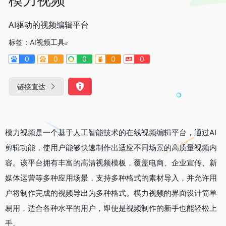
AI驱动的视频编辑平台
标签：
AI视频工具
0
0
0
0
0
链接直达
模力视频是一个基于人工智能技术的在线视频编辑平台，通过AI
剪辑功能，使用户能够快速制作出适应不同场景的高质量视频内
容。该平台拥有丰富的高清视频模板，覆盖电商、企业宣传、新
媒体运营等多种应用场景，支持多种格式的素材导入，并允许用
户将制作完成的视频导出为多种格式。模力视频的界面设计简单
易用，适合各种水平的用户，即使是视频制作的新手也能轻松上
手。