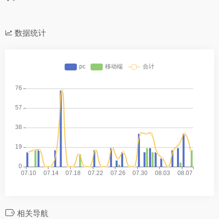
数据统计
相关导航