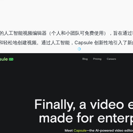
业团队的人工智能视频编辑器（个人和小团队可免费使用），旨在通
轻松地创建视频。通过人工智能，Capsule 创新性地引入