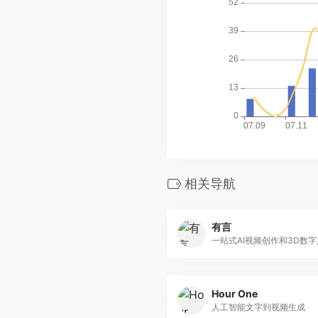
相关导航
有言
一站式AI视频创作和3D数
Hour One
人工智能文字到视频生成