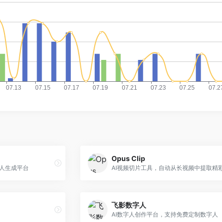
Opus Clip
字人生成平台
AI视频切片工具，自动从长视频中提取精
飞影数字人
AI数字人创作平台，支持免费定制数字人