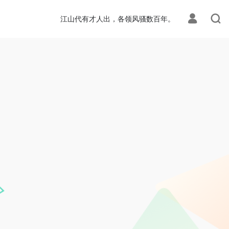
江山代有才人出，各领风骚数百年。