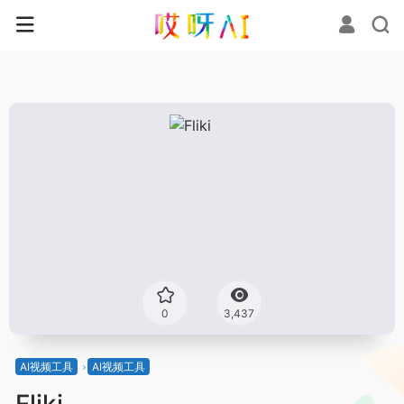
0
3,437
AI视频工具
AI视频工具
Fliki