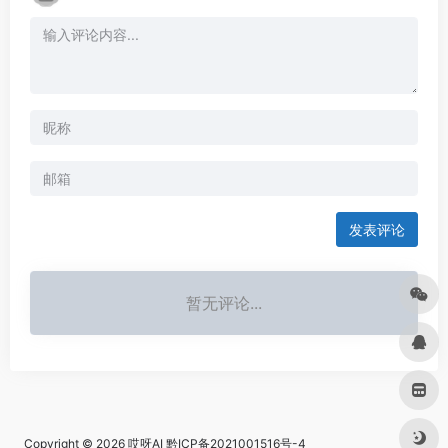
发表评论
暂无评论...
Copyright © 2026
哎呀AI
黔ICP备2021001516号-4