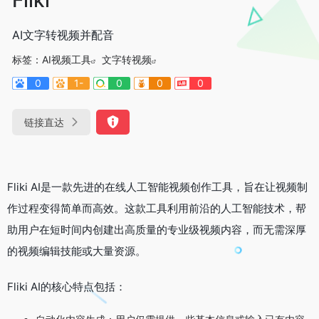
AI文字转视频并配音
标签：
AI视频工具
文字转视频
0
1-
0
0
0
链接直达
Fliki AI是一款先进的在线人工智能视频创作工具，旨在让视频制
作过程变得简单而高效。这款工具利用前沿的人工智能技术，帮
助用户在短时间内创建出高质量的专业级视频内容，而无需深厚
的视频编辑技能或大量资源。
Fliki AI的核心特点包括：