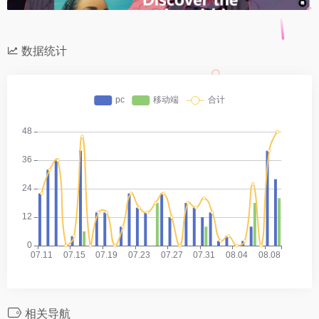
数据统计
相关导航