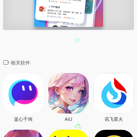
相关软件
蓝心千询
AiU
讯飞星火