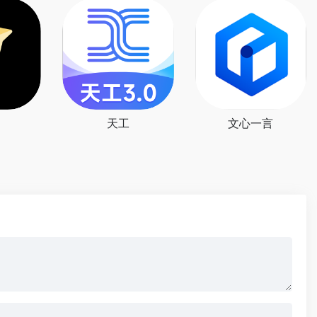
天工
文心一言