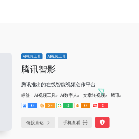
AI视频工具
AI视频工具
腾讯智影
腾讯推出的在线智能视频创作平台
标签：
AI视频工具
AI数字人
文章转视频
腾讯
0
3-
0
0
0
链接直达
手机查看