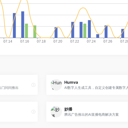
Humva
出门问问推出
AI数字人生成工具，自定义创建专属数字
妙播
腾讯广告推出的AI直播电商解决方案