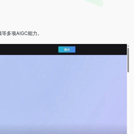
等多项AIGC能力。