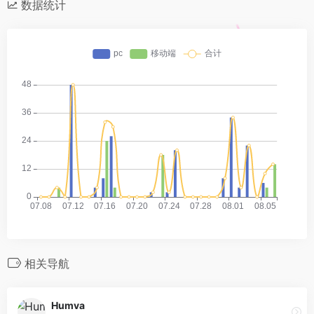
数据统计
相关导航
Humva