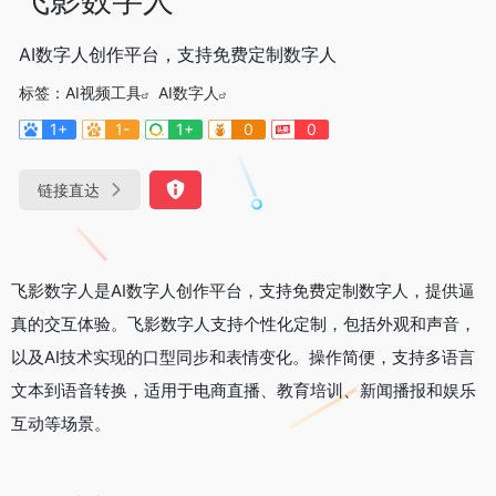
AI数字人创作平台，支持免费定制数字人
标签：
AI视频工具
AI数字人
1+
1-
1+
0
0
链接直达
飞影数字人是AI数字人创作平台，支持免费定制数字人，提供逼
真的交互体验。飞影数字人支持个性化定制，包括外观和声音，
以及AI技术实现的口型同步和表情变化。操作简便，支持多语言
文本到语音转换，适用于电商直播、教育培训、新闻播报和娱乐
互动等场景。