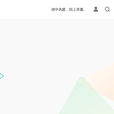
闺中风暖，陌上草薰。