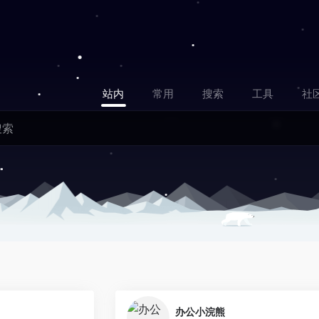
站内
常用
搜索
工具
社
0
办公小浣熊