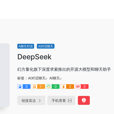
A聊天对话
AI对话聊天
DeepSeek
幻方量化旗下深度求索推出的开源大模型和聊天助手
标签：
AI对话聊天
AI聊天
0
1-
0
0
0
链接直达
手机查看