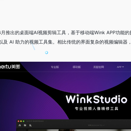
023年6月推出的桌面端AI视频剪辑工具，基于移动端Wink A
及 AI 助力的视频工具集。相比传统的界面复杂的视频编辑器，W