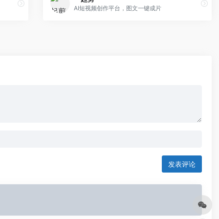
AI短视频创作平台，图文一键成片
发表评论