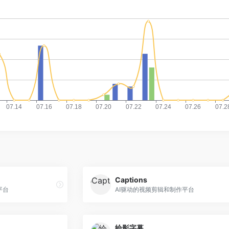
Captions
平台
AI驱动的视频剪辑和制作平台
绘影字幕