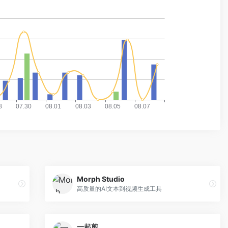
Morph Studio
高质量的AI文本到视频生成工具
一起剪