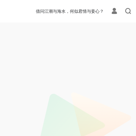
借问江潮与海水，何似君情与妾心？