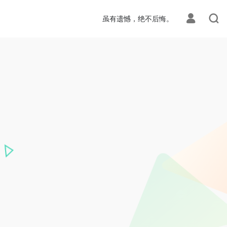
虽有遗憾，绝不后悔。