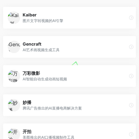
Kaiber
图片文字转视频的AI引擎
Gencraft
AI艺术画视频生成工具
万彩微影
AI智能自动生成动画短视频
妙播
腾讯广告推出的AI直播电商解决方案
开拍
美图推出的AI口播视频制作工具