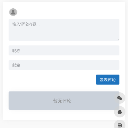
发表评论
暂无评论...