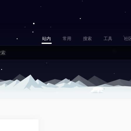
站内
常用
搜索
工具
社
0