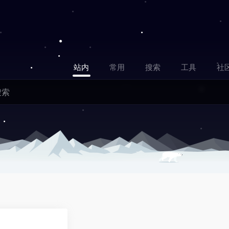
站内
常用
搜索
工具
社
0