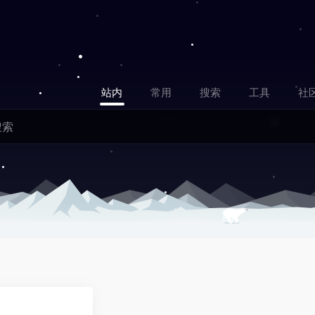
站内
常用
搜索
工具
社
0