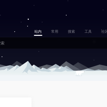
站内
常用
搜索
工具
社
0