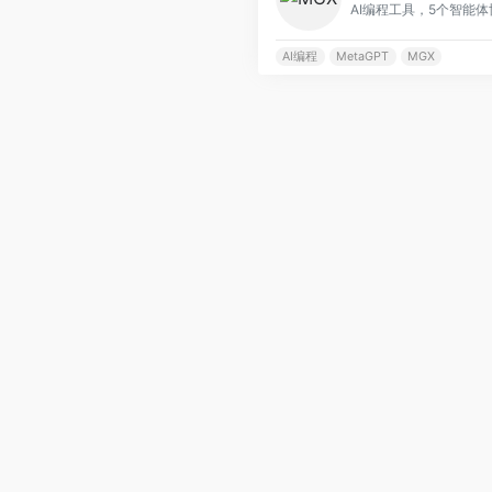
AI编程
MetaGPT
MGX