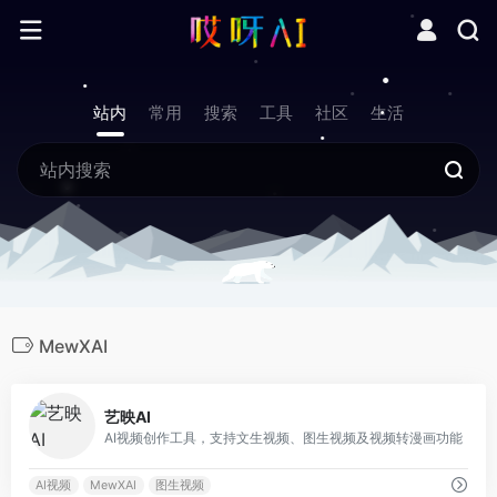
站内
常用
搜索
工具
社区
生活
MewXAI
0
艺映AI
AI视频创作工具，支持文生视频、图生视频及视频转漫画功能
AI视频
MewXAI
图生视频