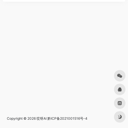
Copyright © 2026
哎呀AI
黔ICP备2021001516号-4