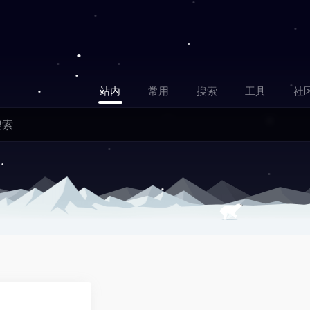
站内
常用
搜索
工具
社
0