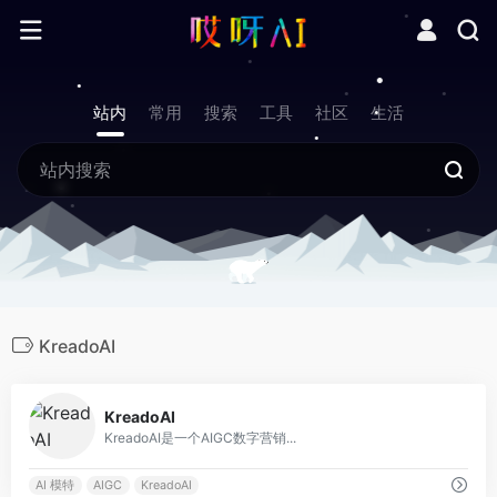
站内
常用
搜索
工具
社区
生活
KreadoAI
0
KreadoAI
KreadoAI是一个AIGC数字营销...
AI 模特
AIGC
KreadoAI