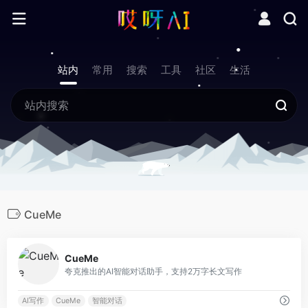
站内
常用
搜索
工具
社区
生活
CueMe
0
CueMe
夸克推出的AI智能对话助手，支持2万字长文写作
AI写作
CueMe
智能对话