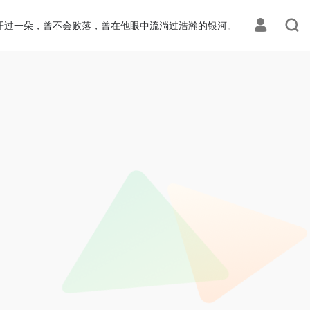
开过一朵，曾不会败落，曾在他眼中流淌过浩瀚的银河。