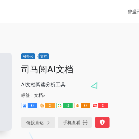
曾盛
AI办公
文档
司马阅AI文档
AI文档阅读分析工具
标签：
文档
0
0
0
0
0
链接直达
手机查看