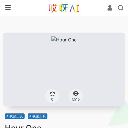
0
1,515
AI视频工具
AI视频工具
Hour One