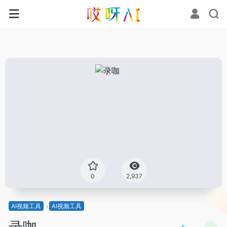
0
2,937
AI视频工具
AI视频工具
录咖