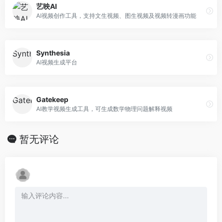
艺映AI
AI视频创作工具，支持文生视频、图生视频及视频转漫画功能
Synthesia
AI视频生成平台
Gatekeep
AI教学视频生成工具，可生成数学物理问题解释视频
暂无评论