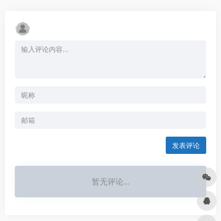
发表评论
暂无评论...