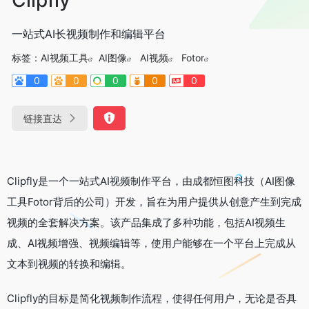
一站式AI长视频制作和编辑平台
标签：
AI视频工具
AI图像
AI视频
Fotor
0
0
0
0
0
链接直达
Clipfly是一个一站式AI视频制作平台，由成都恒图科技（AI图像
工具Fotor背后的公司）开发，旨在为用户提供从创意产生到完成
视频的全套解决方案。该产品集成了多种功能，包括AI视频生
成、AI视频增强、视频编辑等，使用户能够在一个平台上完成从
文本到视频的转换和编辑。
Clipfly的目标是简化视频制作流程，使得任何用户，无论是否具