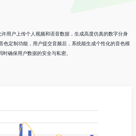
术，允许用户上传个人视频和语音数据，生成高度仿真的数字分身
供音色定制功能，用户提交音频后，系统能生成个性化的音色模
同时确保用户数据的安全与私密。