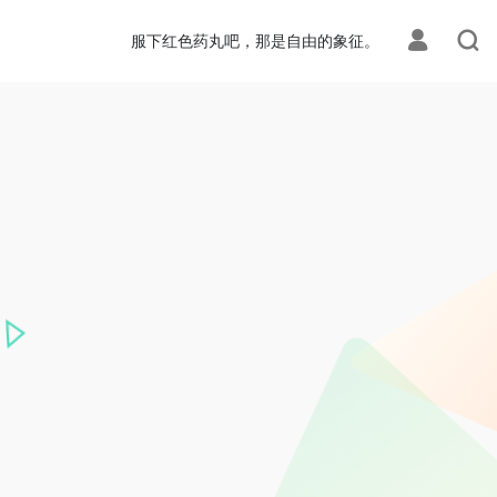
服下红色药丸吧，那是自由的象征。