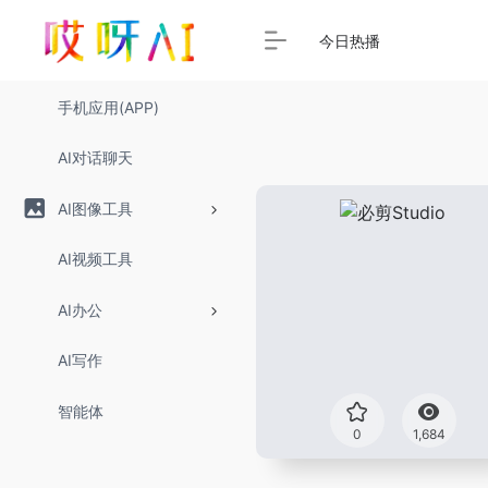
今日热播
手机应用(APP)
AI对话聊天
AI图像工具
AI视频工具
AI办公
AI写作
智能体
0
1,684