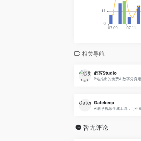
相关导航
必剪Studio
B站推出的免费AI数字分身
Gatekeep
暂无评论