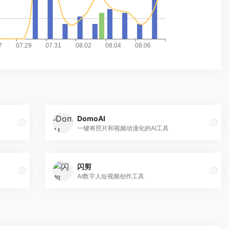
DomoAI
一键将照片和视频动漫化的AI工具
闪剪
AI数字人短视频创作工具