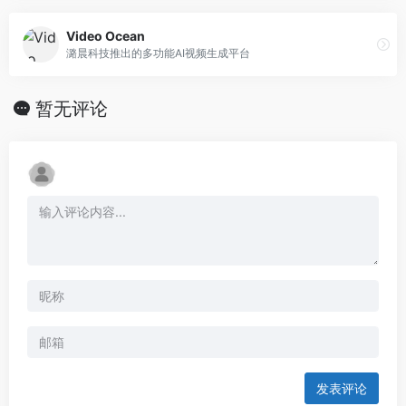
Video Ocean
潞晨科技推出的多功能AI视频生成平台
暂无评论
发表评论