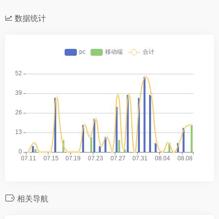
数据统计
相关导航