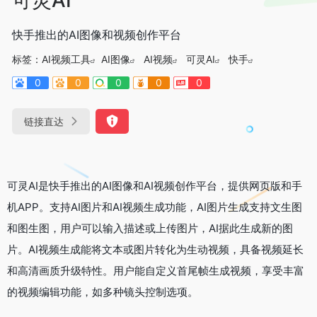
快手推出的AI图像和视频创作平台
标签：
AI视频工具
AI图像
AI视频
可灵AI
快手
0
0
0
0
0
链接直达
可灵AI是快手推出的AI图像和AI视频创作平台，提供网页版和手
机APP。支持AI图片和AI视频生成功能，AI图片生成支持文生图
和图生图，用户可以输入描述或上传图片，AI据此生成新的图
片。AI视频生成能将文本或图片转化为生动视频，具备视频延长
和高清画质升级特性。用户能自定义首尾帧生成视频，享受丰富
的视频编辑功能，如多种镜头控制选项。