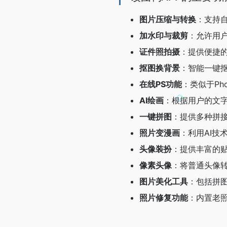
图片压缩与转换
：支持
加水印与裁剪
：允许用
证件照拍摄
：提供便捷
抠图换背景
：智能一键
在线PS功能
：类似于Ph
AI绘画
：根据用户的文字
一键拼图
：提供多种拼
照片变漫画
：利用AI技
头像装扮
：提供丰富的
像素头像
：将普通头像
图片美化工具
：包括拼
照片修复功能
：内置老