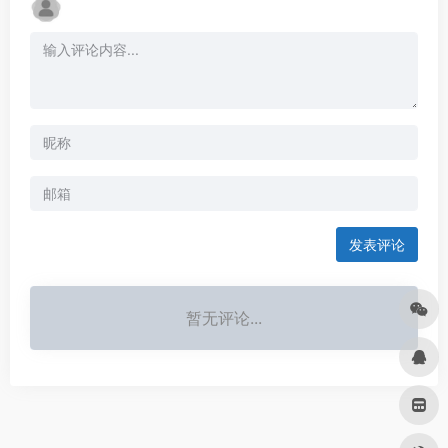
发表评论
暂无评论...