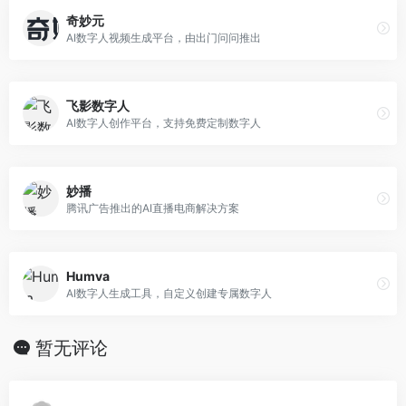
奇妙元
AI数字人视频生成平台，由出门问问推出
飞影数字人
AI数字人创作平台，支持免费定制数字人
妙播
腾讯广告推出的AI直播电商解决方案
Humva
AI数字人生成工具，自定义创建专属数字人
暂无评论