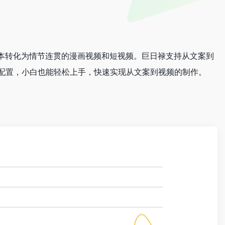
文本转化为情节连贯的漫画视频和短视频。巨日禄支持从文案到
配置，小白也能轻松上手，快速实现从文案到视频的制作。