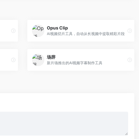
Opus Clip
AI视频切片工具，自动从长视频中提取精彩片段
场辞
新片场推出的AI视频字幕制作工具