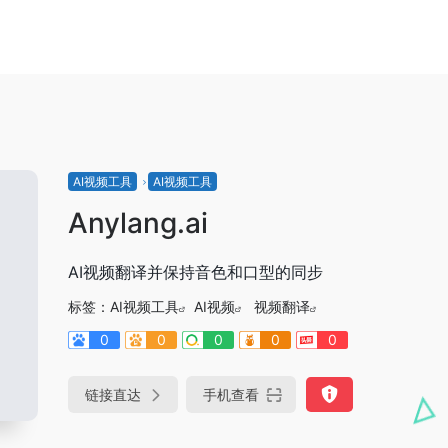
AI视频工具
AI视频工具
Anylang.ai
AI视频翻译并保持音色和口型的同步
标签：
AI视频工具
AI视频
视频翻译
0
0
0
0
0
链接直达
手机查看