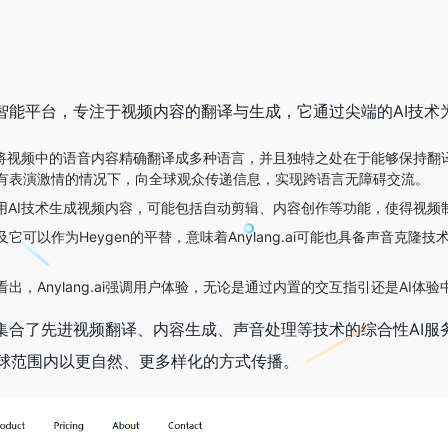
新的人工智能平台，专注于视频内容的翻译与生成，它通过尖端的AI
ai能够将视频中的语音内容精确翻译成多种语言，并且独特之处在于能够保持
有表演激情的情况下，向全球观众传递信息，实现跨语言无障碍交流。
利用AI技术生成视频内容，可能包括自动剪辑、内容创作等功能，使得视频
它可以作为Heygen的平替，意味着Anylang.ai可能也具备声音克
出，Anylang.ai强调用户体验，无论是通过内置的交互指引还是AI
i是一个集合了先进视频翻译、内容生成、声音处理等技术的综合性A
球范围内以更自然、更多样化的方式传播。