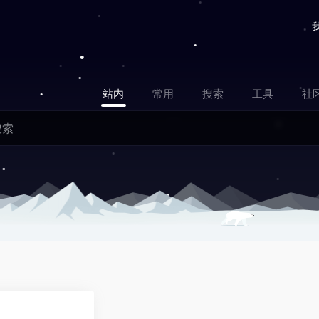
站内
常用
搜索
工具
社
0