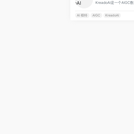
KreadoAI是一个AIGC数
AI 模特
AIGC
KreadoAI