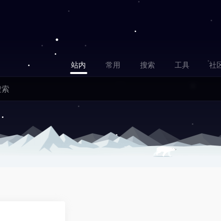
站内
常用
搜索
工具
社
0