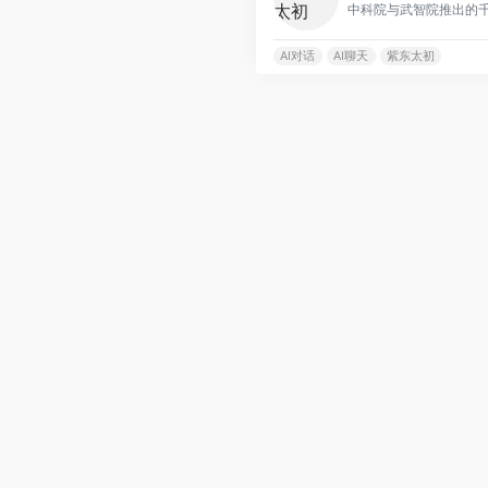
AI对话
AI聊天
紫东太初