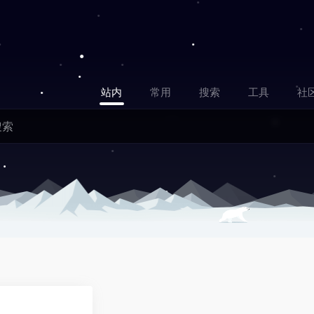
站内
常用
搜索
工具
社
0