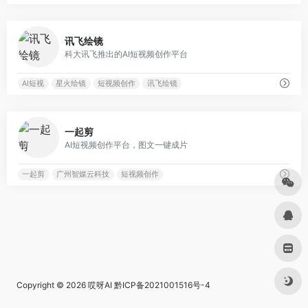
0
讯飞绘镜
科大讯飞推出的AI短视频创作平台
AI短视
星火绘镜
短视频创作
讯飞绘镜
0
一起剪
AI短视频创作平台，图文一键成片
一起剪
广州智媒云科技
短视频创作
Copyright © 2026
哎呀AI
黔ICP备2021001516号-4