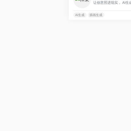
让创意照进现实， AI生
AI生成
插画生成