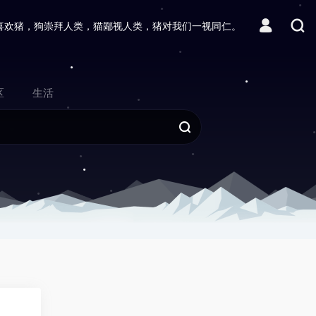
喜欢猪，狗崇拜人类，猫鄙视人类，猪对我们一视同仁。
区
生活
0