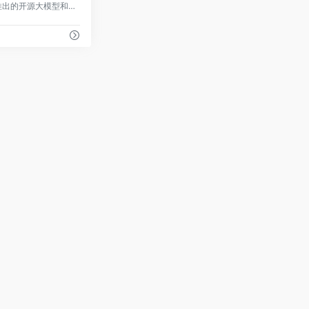
幻方量化旗下深度求索推出的开源大模型和聊天助手