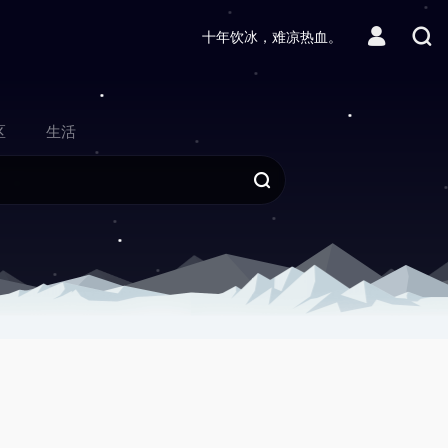
十年饮冰，难凉热血。
区
生活