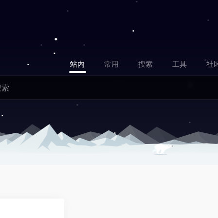
站内
常用
搜索
工具
社
0