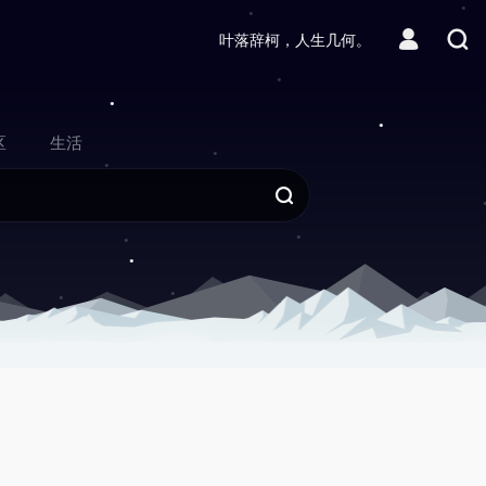
叶落辞柯，人生几何。
区
生活