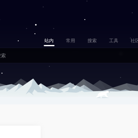
站内
常用
搜索
工具
社
0