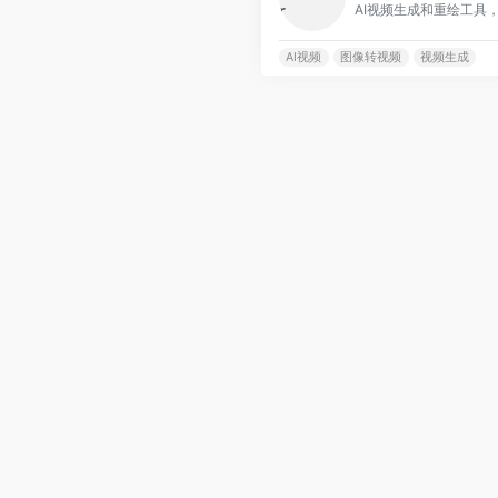
AI视频
图像转视频
视频生成