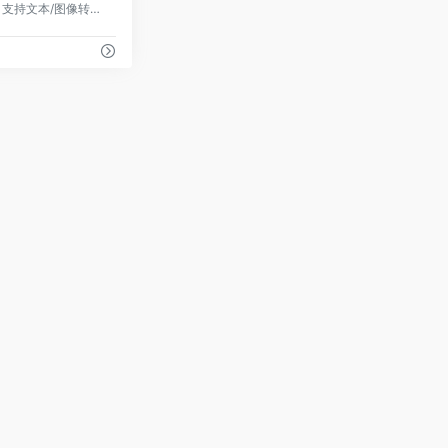
AI视频生成和重绘工具，支持文本/图像转视频