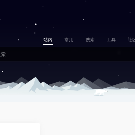
站内
常用
搜索
工具
社
0