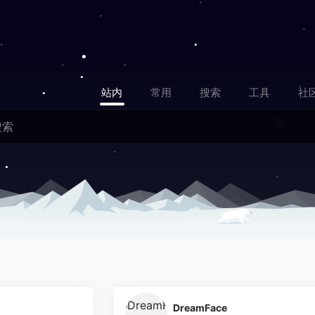
站内
常用
搜索
工具
社
0
DreamFace